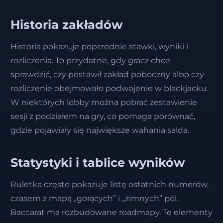
Historia zakładów
Historia pokazuje poprzednie stawki, wyniki i
rozliczenia. To przydatne, gdy gracz chce
sprawdzić, czy postawił zakład poboczny albo czy
rozliczenie obejmowało podwojenie w blackjacku.
W niektórych lobby można pobrać zestawienie
sesji z podziałem na gry, co pomaga porównać,
gdzie pojawiały się największe wahania salda.
Statystyki i tablice wyników
Ruletka często pokazuje listę ostatnich numerów,
czasem z mapą „gorących” i „zimnych” pól.
Baccarat ma rozbudowane roadmapy. Te elementy