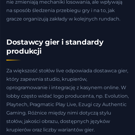
nie zmieniają mechaniki losowania, ale wpływają
na sposób śledzenia przebiegu gry i na to, jak
gracze organizują zakłady w kolejnych rundach.
Dostawcy gier i standardy
produkcji
Za większość stołów live odpowiada dostawca gier,
który zapewnia studio, krupierów,
oprogramowanie i integrację z kasynem online. W
lobby często widać logo producenta, np. Evolution,
Playtech, Pragmatic Play Live, Ezugi czy Authentic
Gaming. Różnice między nimi dotyczą stylu
stołów, jakości obrazu, dostępnych języków
krupierów oraz liczby wariantów gier.