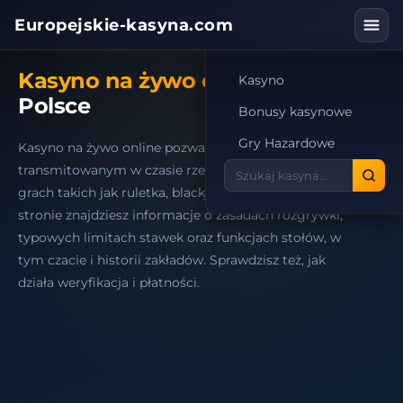
Europejskie-kasyna.com
Kasyno na żywo online
w
Kasyno
Polsce
Bonusy kasynowe
Gry Hazardowe
Kasyno na żywo online pozwala grać z krupierem
transmitowanym w czasie rzeczywistym, zwykle w
grach takich jak ruletka, blackjack i baccarat. Na tej
stronie znajdziesz informacje o zasadach rozgrywki,
typowych limitach stawek oraz funkcjach stołów, w
tym czacie i historii zakładów. Sprawdzisz też, jak
działa weryfikacja i płatności.