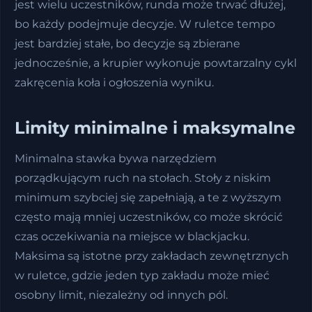
jest wielu uczestników, runda może trwać dłużej,
bo każdy podejmuje decyzje. W ruletce tempo
jest bardziej stałe, bo decyzje są zbierane
jednocześnie, a krupier wykonuje powtarzalny cykl
zakręcenia koła i ogłoszenia wyniku.
Limity minimalne i maksymalne
Minimalna stawka bywa narzędziem
porządkującym ruch na stołach. Stoły z niskim
minimum szybciej się zapełniają, a te z wyższym
często mają mniej uczestników, co może skrócić
czas oczekiwania na miejsce w blackjacku.
Maksima są istotne przy zakładach zewnętrznych
w ruletce, gdzie jeden typ zakładu może mieć
osobny limit, niezależny od innych pól.