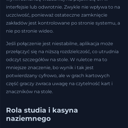
interfejsie lub odwrotnie. Zwykle nie wpływa to na
uczciwość, ponieważ ostateczne zamknięcie
zakładów jest kontrolowane po stronie systemu, a
nie po stronie wideo.
Jeśli połączenie jest niestabilne, aplikacja może
przełączyć się na niższą rozdzielczość, co utrudnia
odczyt szczegółów na stole. W ruletce ma to
mniejsze znaczenie, bo wynik i tak jest
potwierdzany cyfrowo, ale w grach kartowych
część graczy zwraca uwagę na czytelność kart i
znaczników na stole.
Rola studia i kasyna
naziemnego