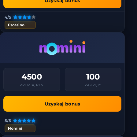
Uzyskaj bonus
4/5
Fscasino
4500
100
PREMIA, PLN
ZAKRĘTY
Uzyskaj bonus
5/5
Nomini