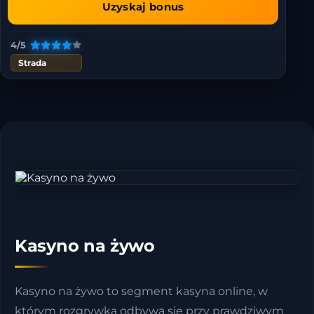
Uzyskaj bonus
4/5
Strada
Kasyno na żywo
Kasyno na żywo to segment kasyna online, w
którym rozgrywka odbywa się przy prawdziwym