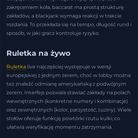
zakręceniem koła, baccarat ma prostą strukturę
zakładów, a blackjack wymaga reakcji w trakcie
rozdania. To przekłada się na tempo, długość rund i
sposób, w jaki gracz kontroluje ryzyko.
Ruletka na żywo
Ruletka
live najczęściej występuje w wersji
europejskiej z jednym zerem, choć w lobby można
też znaleźć odmianę amerykańską z podwójnym
zerem. Interfejs pozwala stawiać zakłady na polach
wewnętrznych (konkretne numery i kombinacje)
oraz zewnętrznych (kolor, parzystość, tuziny). Wiele
stołów oferuje funkcję powtórki rzutu kulki, co
ułatwia weryfikację momentu zatrzymania.