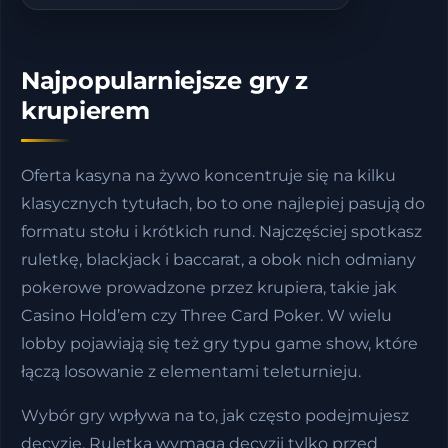
Najpopularniejsze gry z
krupierem
Oferta kasyna na żywo koncentruje się na kilku
klasycznych tytułach, bo to one najlepiej pasują do
formatu stołu i krótkich rund. Najczęściej spotkasz
ruletkę, blackjack i baccarat, a obok nich odmiany
pokerowe prowadzone przez krupiera, takie jak
Casino Hold’em czy Three Card Poker. W wielu
lobby pojawiają się też gry typu game show, które
łączą losowanie z elementami teleturnieju.
Wybór gry wpływa na to, jak często podejmujesz
decyzje. Ruletka wymaga decyzji tylko przed