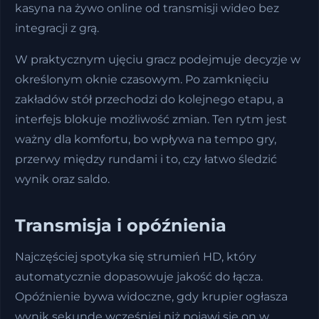
kasyna na żywo online od transmisji wideo bez
integracji z grą.
W praktycznym ujęciu gracz podejmuje decyzje w
określonym oknie czasowym. Po zamknięciu
zakładów stół przechodzi do kolejnego etapu, a
interfejs blokuje możliwość zmian. Ten rytm jest
ważny dla komfortu, bo wpływa na tempo gry,
przerwy między rundami i to, czy łatwo śledzić
wynik oraz saldo.
Transmisja i opóźnienia
Najczęściej spotyka się strumień HD, który
automatycznie dopasowuje jakość do łącza.
Opóźnienie bywa widoczne, gdy krupier ogłasza
wynik sekundę wcześniej niż pojawi się on w