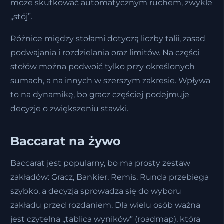
może skutkować automatycznym ruchem, zwykle
„stój”.
Różnice między stołami dotyczą liczby talii, zasad
podwajania i rozdzielania oraz limitów. Na części
stołów można podwoić tylko przy określonych
sumach, a na innych w szerszym zakresie. Wpływa
to na dynamikę, bo gracz częściej podejmuje
decyzje o zwiększeniu stawki.
Baccarat na żywo
Baccarat jest popularny, bo ma prosty zestaw
zakładów: Gracz, Bankier, Remis. Runda przebiega
szybko, a decyzja sprowadza się do wyboru
zakładu przed rozdaniem. Dla wielu osób ważna
jest czytelna „tablica wyników” (roadmap), która