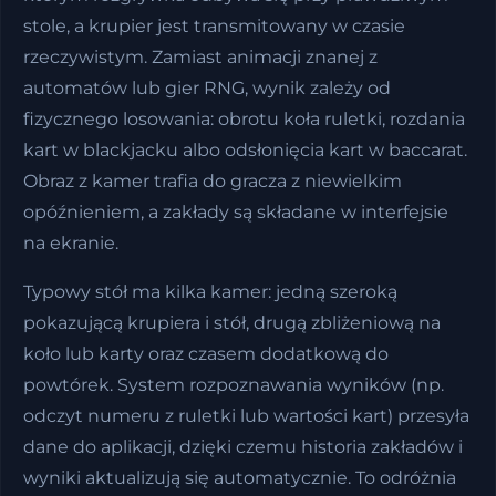
stole, a krupier jest transmitowany w czasie
rzeczywistym. Zamiast animacji znanej z
automatów lub gier RNG, wynik zależy od
fizycznego losowania: obrotu koła ruletki, rozdania
kart w blackjacku albo odsłonięcia kart w baccarat.
Obraz z kamer trafia do gracza z niewielkim
opóźnieniem, a zakłady są składane w interfejsie
na ekranie.
Typowy stół ma kilka kamer: jedną szeroką
pokazującą krupiera i stół, drugą zbliżeniową na
koło lub karty oraz czasem dodatkową do
powtórek. System rozpoznawania wyników (np.
odczyt numeru z ruletki lub wartości kart) przesyła
dane do aplikacji, dzięki czemu historia zakładów i
wyniki aktualizują się automatycznie. To odróżnia