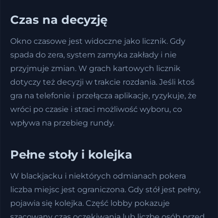
Czas na decyzję
Okno czasowe jest widoczne jako licznik. Gdy
spada do zera, system zamyka zakłady i nie
przyjmuje zmian. W grach kartowych licznik
dotyczy też decyzji w trakcie rozdania. Jeśli ktoś
gra na telefonie i przełącza aplikacje, ryzykuje, że
wróci po czasie i straci możliwość wyboru, co
wpływa na przebieg rundy.
Pełne stoły i kolejka
W blackjacku i niektórych odmianach pokera
liczba miejsc jest ograniczona. Gdy stół jest pełny,
pojawia się kolejka. Część lobby pokazuje
szacowany czas oczekiwania lub liczbę osób przed