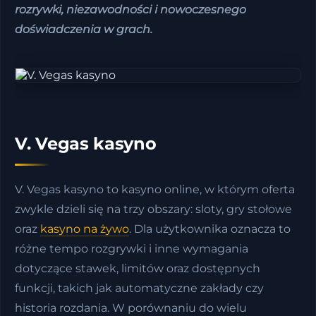
rozrywki, niezawodności i nowoczesnego
doświadczenia w grach.
V. Vegas kasyno
V. Vegas kasyno to kasyno online, w którym oferta
zwykle dzieli się na trzy obszary: sloty, gry stołowe
oraz
kasyno na żywo
. Dla użytkownika oznacza to
różne tempo rozgrywki i inne wymagania
dotyczące stawek, limitów oraz dostępnych
funkcji, takich jak automatyczne zakłady czy
historia rozdania. W porównaniu do wielu