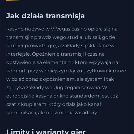
Jak działa transmisja
Kasyno na żywo w V. Vegas casino opiera się na
transmisji z prawdziwego studia lub sali, gdzie
krupier prowadzi grę, a zakłady są składane w
interfejsie. Opóźnienie transmisji i czas na
obstawienie są elementami, które wpływają na
komfort: przy wolniejszym łączu użytkownik może
widzieć obraz z opóźnieniem, ale system i tak
zamyka zakłady według zegara serwera. W
europejskie kasyna online standardem jest też
czat z krupierem, który działa jako kanał
komunikacji, ale nie zmienia zasad gry.
Limity i warianty gier