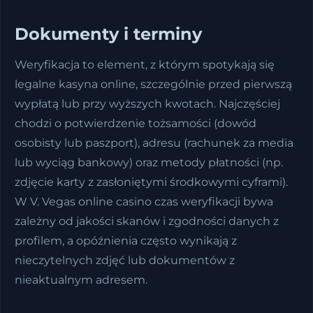
Dokumenty i terminy
Weryfikacja to element, z którym spotykają się
legalne kasyna online, szczególnie przed pierwszą
wypłatą lub przy wyższych kwotach. Najczęściej
chodzi o potwierdzenie tożsamości (dowód
osobisty lub paszport), adresu (rachunek za media
lub wyciąg bankowy) oraz metody płatności (np.
zdjęcie karty z zasłoniętymi środkowymi cyframi).
W V. Vegas online casino czas weryfikacji bywa
zależny od jakości skanów i zgodności danych z
profilem, a opóźnienia często wynikają z
nieczytelnych zdjęć lub dokumentów z
nieaktualnym adresem.