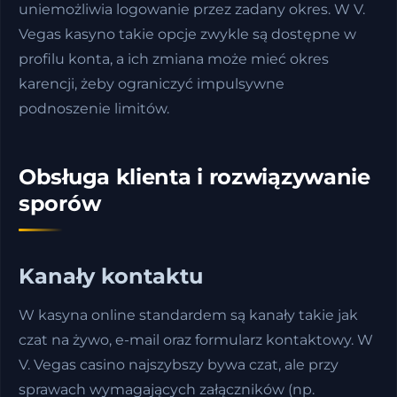
uniemożliwia logowanie przez zadany okres. W V.
Vegas kasyno takie opcje zwykle są dostępne w
profilu konta, a ich zmiana może mieć okres
karencji, żeby ograniczyć impulsywne
podnoszenie limitów.
Obsługa klienta i rozwiązywanie
sporów
Kanały kontaktu
W kasyna online standardem są kanały takie jak
czat na żywo, e-mail oraz formularz kontaktowy. W
V. Vegas casino najszybszy bywa czat, ale przy
sprawach wymagających załączników (np.