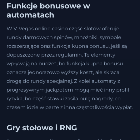
Funkcje bonusowe w
automatach
W V. Vegas online casino część slotów oferuje
rundy darmowych spinów, mnożniki, symbole
rozszerzające oraz funkcje kupna bonusu, jeśli są
dopuszczone przez regulamin. Te elementy
wpływają na budżet, bo funkcja kupna bonusu
oznacza jednorazowo wyższy koszt, ale skraca
drogę do rundy specjalnej. Z kolei automaty z
progresywnym jackpotem mogą mieć inny profil
ryzyka, bo część stawki zasila pulę nagrody, co
czasem idzie w parze z inną częstotliwością wypłat.
Gry stołowe i RNG