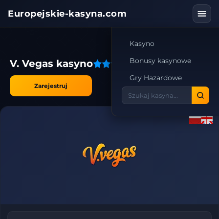
Europejskie-kasyna.com
Kasyno
Bonusy kasynowe
V. Vegas kasyno
5/5
Gry Hazardowe
Zarejestruj