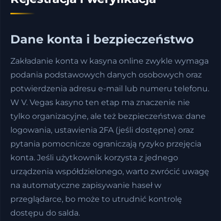
Dane konta i bezpieczeństwo
Zakładanie konta w kasyna online zwykle wymaga
podania podstawowych danych osobowych oraz
potwierdzenia adresu e-mail lub numeru telefonu.
W V. Vegas kasyno ten etap ma znaczenie nie
tylko organizacyjne, ale też bezpieczeństwa: dane
logowania, ustawienia 2FA (jeśli dostępne) oraz
pytania pomocnicze ograniczają ryzyko przejęcia
konta. Jeśli użytkownik korzysta z jednego
urządzenia współdzielonego, warto zwrócić uwagę
na automatyczne zapisywanie haseł w
przeglądarce, bo może to utrudnić kontrolę
dostępu do salda.