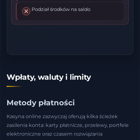
Podział środków na saldo
Wpłaty, waluty i limity
Metody płatności
Kasyna online zazwyczaj oferują kilka ścieżek
zasilenia konta: karty płatnicze, przelewy, portfele
elektroniczne oraz czasem rozwiązania