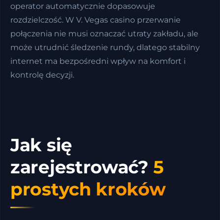
operator automatycznie dopasowuje
rozdzielczość. W V. Vegas casino przerwanie
połączenia nie musi oznaczać utraty zakładu, ale
może utrudnić śledzenie rundy, dlatego stabilny
internet ma bezpośredni wpływ na komfort i
kontrolę decyzji.
Jak się
zarejestrować?
5 ​​
prostych kroków