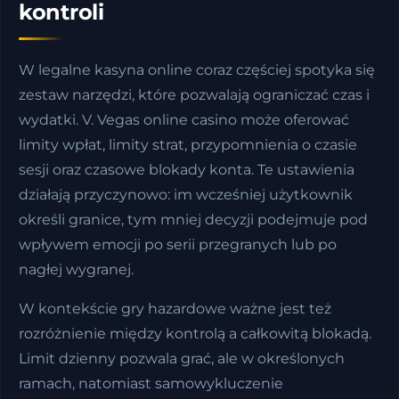
kontroli
W legalne kasyna online coraz częściej spotyka się
zestaw narzędzi, które pozwalają ograniczać czas i
wydatki. V. Vegas online casino może oferować
limity wpłat, limity strat, przypomnienia o czasie
sesji oraz czasowe blokady konta. Te ustawienia
działają przyczynowo: im wcześniej użytkownik
określi granice, tym mniej decyzji podejmuje pod
wpływem emocji po serii przegranych lub po
nagłej wygranej.
W kontekście gry hazardowe ważne jest też
rozróżnienie między kontrolą a całkowitą blokadą.
Limit dzienny pozwala grać, ale w określonych
ramach, natomiast samowykluczenie