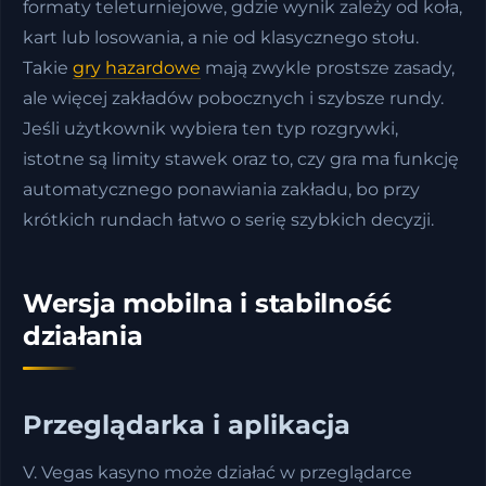
formaty teleturniejowe, gdzie wynik zależy od koła,
kart lub losowania, a nie od klasycznego stołu.
Takie
gry hazardowe
mają zwykle prostsze zasady,
ale więcej zakładów pobocznych i szybsze rundy.
Jeśli użytkownik wybiera ten typ rozgrywki,
istotne są limity stawek oraz to, czy gra ma funkcję
automatycznego ponawiania zakładu, bo przy
krótkich rundach łatwo o serię szybkich decyzji.
Wersja mobilna i stabilność
działania
Przeglądarka i aplikacja
V. Vegas kasyno może działać w przeglądarce