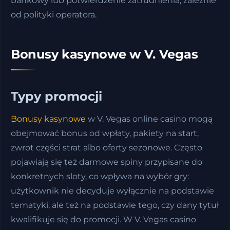
bankowy lub potwierdzenie zatrudnienia, zależnie
od polityki operatora.
Bonusy kasynowe w V. Vegas
Typy promocji
Bonusy kasynowe
w V. Vegas online casino mogą
obejmować bonus od wpłaty, pakiety na start,
zwrot części strat albo oferty sezonowe. Często
pojawiają się też darmowe spiny przypisane do
konkretnych sloty, co wpływa na wybór gry:
użytkownik nie decyduje wyłącznie na podstawie
tematyki, ale też na podstawie tego, czy dany tytuł
kwalifikuje się do promocji. W V. Vegas casino