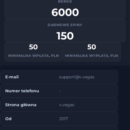
BONUS
6000
DARMOWE SPINY
150
50
50
MINIMALNA WPŁATA, PLN
MINIMALNA WYPŁATA, PLN
E-mail
support@v.vegas
Numer telefonu
-
Strona główna
v.vegas
Od
2017