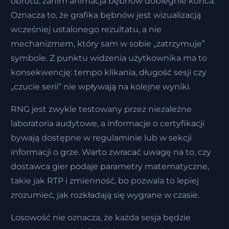
obrotu, zanim animacja bębnów dobiegnie końca.
Oznacza to, że grafika bębnów jest wizualizacją
wcześniej ustalonego rezultatu, a nie
mechanizmem, który sam w sobie „zatrzymuje”
symbole. Z punktu widzenia użytkownika ma to
konsekwencję: tempo klikania, długość sesji czy
„czucie serii” nie wpływają na kolejne wyniki.
RNG jest zwykle testowany przez niezależne
laboratoria audytowe, a informacje o certyfikacji
bywają dostępne w regulaminie lub w sekcji
informacji o grze. Warto zwracać uwagę na to, czy
dostawca gier podaje parametry matematyczne,
takie jak RTP i zmienność, bo pozwala to lepiej
zrozumieć, jak rozkładają się wygrane w czasie.
Losowość nie oznacza, że każda sesja będzie