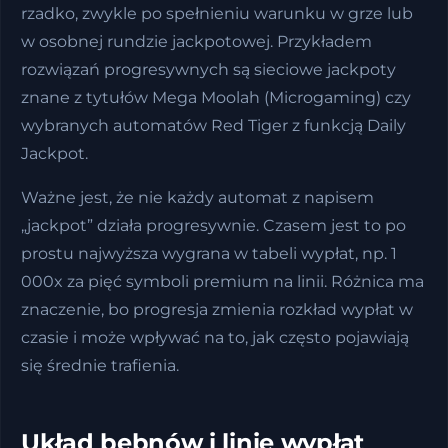
rzadko, zwykle po spełnieniu warunku w grze lub
w osobnej rundzie jackpotowej. Przykładem
rozwiązań progresywnych są sieciowe jackpoty
znane z tytułów Mega Moolah (Microgaming) czy
wybranych automatów Red Tiger z funkcją Daily
Jackpot.
Ważne jest, że nie każdy automat z napisem
„jackpot” działa progresywnie. Czasem jest to po
prostu najwyższa wygrana w tabeli wypłat, np. 1
000x za pięć symboli premium na linii. Różnica ma
znaczenie, bo progresja zmienia rozkład wypłat w
czasie i może wpływać na to, jak często pojawiają
się średnie trafienia.
Układ bębnów i linie wypłat