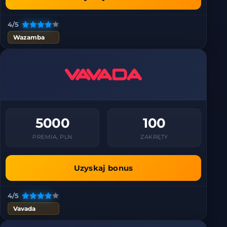
4/5
Wazamba
5000
100
PREMIA, PLN
ZAKRĘTY
Uzyskaj bonus
4/5
Vavada