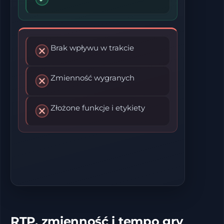
Brak wpływu w trakcie
Zmienność wygranych
Złożone funkcje i etykiety
RTP, zmienność i tempo gry