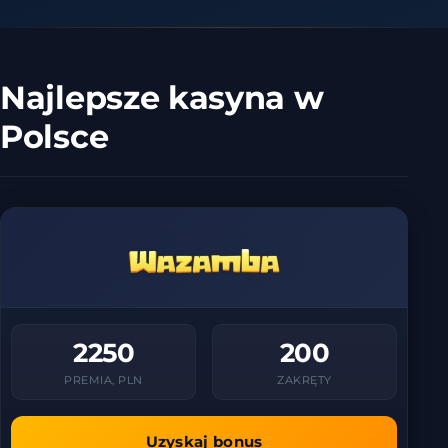
Najlepsze kasyna w
Polsce
2250
200
PREMIA, PLN
ZAKRĘTY
Uzyskaj bonus