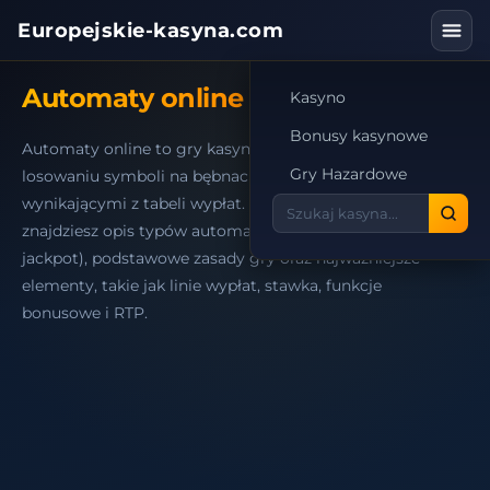
Europejskie-kasyna.com
Automaty online
w Polsce
Kasyno
Bonusy kasynowe
Automaty online to gry kasynowe oparte na
Gry Hazardowe
losowaniu symboli na bębnach, z wygranymi
wynikającymi z tabeli wypłat. Na tej stronie
znajdziesz opis typów automatów (klasyczne, wideo,
jackpot), podstawowe zasady gry oraz najważniejsze
elementy, takie jak linie wypłat, stawka, funkcje
bonusowe i RTP.