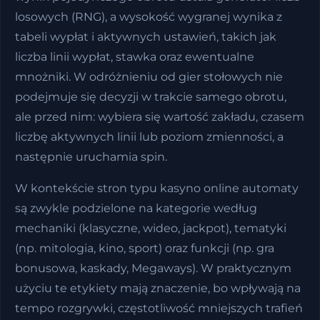
losowych (RNG), a wysokość wygranej wynika z
tabeli wypłat i aktywnych ustawień, takich jak
liczba linii wypłat, stawka oraz ewentualne
mnożniki. W odróżnieniu od gier stołowych nie
podejmuje się decyzji w trakcie samego obrotu,
ale przed nim: wybiera się wartość zakładu, czasem
liczbę aktywnych linii lub poziom zmienności, a
następnie uruchamia spin.
W kontekście stron typu kasyno online automaty
są zwykle podzielone na kategorie według
mechaniki (klasyczne, wideo, jackpot), tematyki
(np. mitologia, kino, sport) oraz funkcji (np. gra
bonusowa, kaskady, Megaways). W praktycznym
użyciu te etykiety mają znaczenie, bo wpływają na
tempo rozgrywki, częstotliwość mniejszych trafień