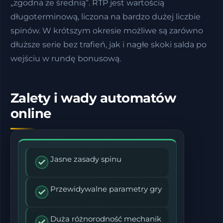
„zgodna ze średnią”. RTP jest wartością
długoterminową, liczona na bardzo dużej liczbie
spinów. W krótszym okresie możliwe są zarówno
dłuższe serie bez trafień, jak i nagłe skoki salda po
wejściu w rundę bonusową.
Zalety i wady automatów
online
Jasne zasady spinu
Przewidywalne parametry gry
Duża różnorodność mechanik