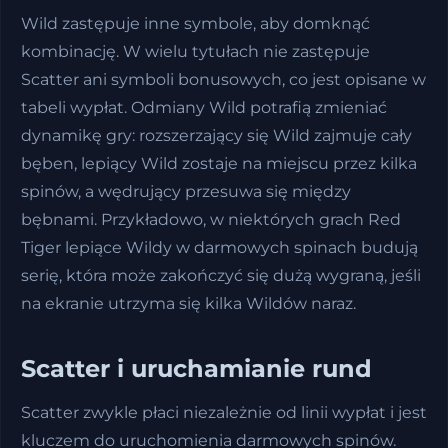
Wild zastępuje inne symbole, aby domknąć
kombinację. W wielu tytułach nie zastępuje
Scatter ani symboli bonusowych, co jest opisane w
tabeli wypłat. Odmiany Wild potrafią zmieniać
dynamikę gry: rozszerzający się Wild zajmuje cały
bęben, lepiący Wild zostaje na miejscu przez kilka
spinów, a wędrujący przesuwa się między
bębnami. Przykładowo, w niektórych grach Red
Tiger lepiące Wildy w darmowych spinach budują
serię, która może zakończyć się dużą wygraną, jeśli
na ekranie utrzyma się kilka Wildów naraz.
Scatter i uruchamianie rund
Scatter zwykle płaci niezależnie od linii wypłat i jest
kluczem do uruchomienia darmowych spinów.