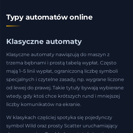
Typy automatów online
Klasyczne automaty
Klasyczne automaty nawiązują do maszyn z
trzema bębnami i prostą tabelą wypłat. Często
mają 1–5 linii wypłat, ograniczoną liczbę symboli
specjalnych i czytelne zasady, np. wygrane liczone
od lewej do prawej. Takie tytuły bywają wybierane
wtedy, gdy ktoś chce krótszych rund i mniejszej
liczby komunikatów na ekranie.
W klasykach częściej spotyka się pojedynczy
symbol Wild oraz prosty Scatter uruchamiający