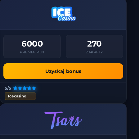
6000
270
PREMIA, PLN
ZAKRĘTY
Uzyskaj bonus
5/5
Icecasino