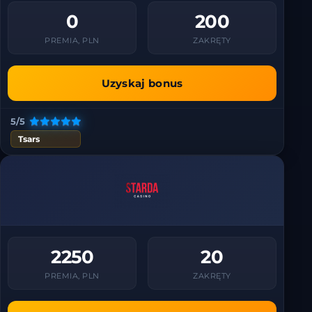
0
200
PREMIA, PLN
ZAKRĘTY
Uzyskaj bonus
5/5
Tsars
2250
20
PREMIA, PLN
ZAKRĘTY