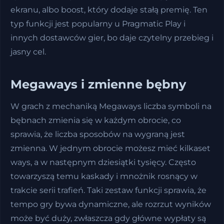
ekranu, albo boost, który dodaje stałą premię. Ten
typ funkcji jest popularny u Pragmatic Play i
innych dostawców gier, bo daje czytelny przebieg i
jasny cel.
Megaways i zmienne bębny
W grach z mechaniką Megaways liczba symboli na
bębnach zmienia się w każdym obrocie, co
sprawia, że liczba sposobów na wygraną jest
zmienna. W jednym obrocie możesz mieć kilkaset
ways, a w następnym dziesiątki tysięcy. Często
towarzyszą temu kaskady i mnożnik rosnący w
trakcie serii trafień. Taki zestaw funkcji sprawia, że
tempo gry bywa dynamiczne, ale rozrzut wyników
może być duży, zwłaszcza gdy główne wypłaty są