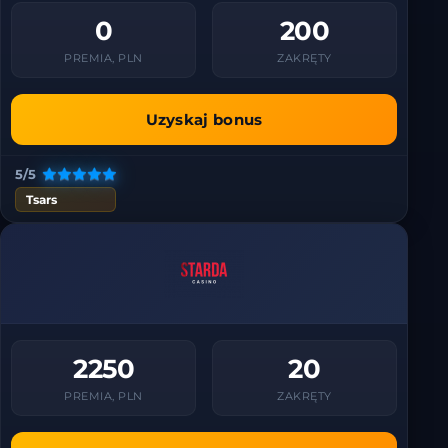
0
200
PREMIA, PLN
ZAKRĘTY
Uzyskaj bonus
5/5
Tsars
2250
20
PREMIA, PLN
ZAKRĘTY