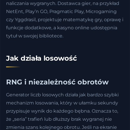
naliczania wygranych. Dostawca gier, na przykład
NetEnt, Play’n GO, Pragmatic Play, Microgaming
czy Yggdrasil, projektuje matematykę gry, oprawę i
funkcje dodatkowe, a kasyno online udostępnia
tytuł w swojej bibliotece.
Jak działa losowość
RNG i niezależność obrotów
Generator liczb losowych działa jak bardzo szybki
mechanizm losowania, który w ułamku sekundy
przypisuje wynik do każdego bębna. Oznacza to,
że „seria” trafień lub dłuższy brak wygranej nie
zmienia szans kolejnego obrotu. Jeśli na ekranie