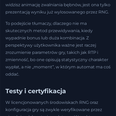
widzisz animację zwalniania bębnów, jest ona tylko
prezentacją wyniku już wylosowanego przez RNG.
To podejście tłumaczy, dlaczego nie ma
skutecznych metod przewidywania, kiedy
wypadnie bonus lub duża kombinacja. Z
perspektywy użytkownika ważne jest raczej
zrozumienie parametrów gry, takich jak RTP i
zmienność, bo one opisują statystyczny charakter
wypłat, a nie „moment”, w którym automat ma coś
oddać.
Testy i certyfikacja
W licencjonowanych środowiskach RNG oraz
konfiguracja gry są zwykle weryfikowane przez