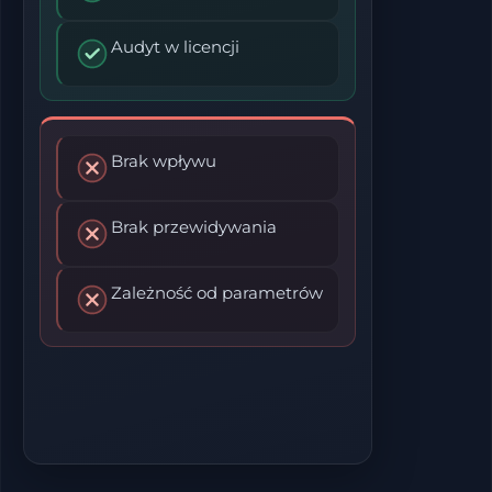
Audyt w licencji
Brak wpływu
Brak przewidywania
Zależność od parametrów