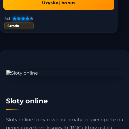
Uzyskaj bonus
4/5
Strada
Sloty online
Sloty online to cyfrowe automaty do gier oparte na
generatorze liczb losowych (RNG), który ustala