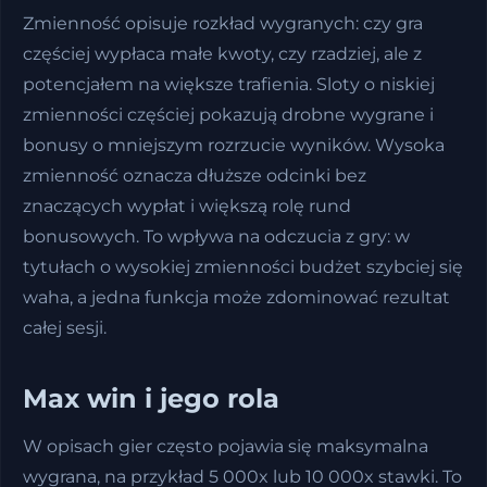
Zmienność opisuje rozkład wygranych: czy gra
częściej wypłaca małe kwoty, czy rzadziej, ale z
potencjałem na większe trafienia. Sloty o niskiej
zmienności częściej pokazują drobne wygrane i
bonusy o mniejszym rozrzucie wyników. Wysoka
zmienność oznacza dłuższe odcinki bez
znaczących wypłat i większą rolę rund
bonusowych. To wpływa na odczucia z gry: w
tytułach o wysokiej zmienności budżet szybciej się
waha, a jedna funkcja może zdominować rezultat
całej sesji.
Max win i jego rola
W opisach gier często pojawia się maksymalna
wygrana, na przykład 5 000x lub 10 000x stawki. To