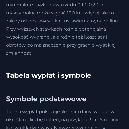
minimalna stawka bywa rzędu 0,10–0,20, a
maksymalna może sięgać 100 lub więcej, ale to
zależy od dostawcy gier i ustawień kasyna online.
Przy wyższych stawkach rośnie potencjalna
wysokość wygranej, ale rośnie też koszt serii
obrotów, co ma znaczenie przy grach o wysokiej
zmienności.
Tabela wypłat i symbole
Symbole podstawowe
Tabela wypłat pokazuje, ile płaci dany symbol za
określoną liczbę trafień, na przykład 3, 4 i 5 na linii
lub w układzie ways. Najwyżej wyceniane są