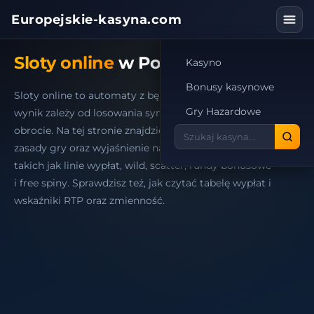
Europejskie-kasyna.com
Sloty online
w Polsce
Kasyno
Bonusy kasynowe
Sloty online to automaty z bębnami, w których
Gry Hazardowe
wynik zależy od losowania symboli po każdym
obrocie. Na tej stronie znajdziesz podstawowe
zasady gry oraz wyjaśnienie najczęstszych funkcji,
takich jak linie wypłat, wild, scatter, rundy bonusowe
i free spiny. Sprawdzisz też, jak czytać tabelę wypłat i
wskaźniki RTP oraz zmienność.