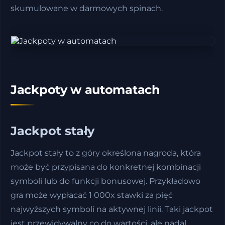
skumulowane w darmowych spinach.
Jackpoty w automatach
Jackpot stały
Jackpot stały to z góry określona nagroda, która
może być przypisana do konkretnej kombinacji
symboli lub do funkcji bonusowej. Przykładowo
gra może wypłacać 1 000x stawki za pięć
najwyższych symboli na aktywnej linii. Taki jackpot
jest przewidywalny co do wartości, ale nadal